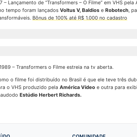
7 – Lançamento de “Transformers – O Filme” em VHS pela 
mo tempo foram lançados
Voltus V, Baldios
e
Robotech
, p
ansformáveis.
Bônus de 100% até R$ 1.000 no cadastro
989 – Transformers o Filme estreia na tv aberta.
mo o filme foi distribuído no Brasil é que ele teve três du
ara o VHS produzido pela
América Vídeo
e outra para exi
 saudodo
Estúdio Herbert Richards.
ÚDO
COMUNIDADE