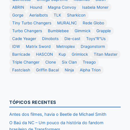
ABRIN
Hound
Magna Convoy
Isabela Moner
Gorge
Aerialbots
TLK
Sharkicon
Tiny Turbo Changers
MURALNC
Rede Globo
Turbo Changers
Bumblebee
Gimmick
Grapple
Cade Yeager
Dinobots
Die-cast
Toys"R"Us
IDW
Matrix Sword
Metroplex
Dragonstorm
Barricade
HASCON
Kup
Grimlock
Titan Master
Triple Changer
Clone
Six Clan
Treago
Fastclash
Griffin Bacal
Ninja
Alpha Trion
TÓPICOS RECENTES
Antes dos filmes, havia o Beetle de Michael Smith
O Baú da NC – Um pouco da história do fandom
brasileiro de Transformers