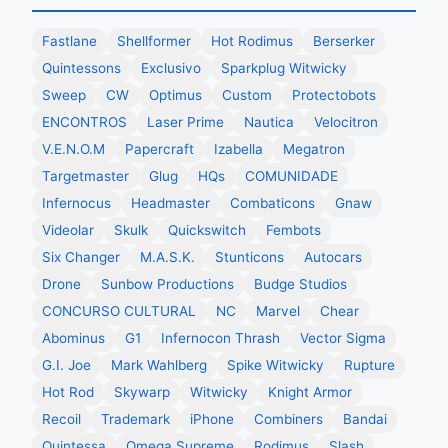
Fastlane
Shellformer
Hot Rodimus
Berserker
Quintessons
Exclusivo
Sparkplug Witwicky
Sweep
CW
Optimus
Custom
Protectobots
ENCONTROS
Laser Prime
Nautica
Velocitron
V.E.N.O.M
Papercraft
Izabella
Megatron
Targetmaster
Glug
HQs
COMUNIDADE
Infernocus
Headmaster
Combaticons
Gnaw
Videolar
Skulk
Quickswitch
Fembots
Six Changer
M.A.S.K.
Stunticons
Autocars
Drone
Sunbow Productions
Budge Studios
CONCURSO CULTURAL
NC
Marvel
Chear
Abominus
G1
Infernocon Thrash
Vector Sigma
G.I. Joe
Mark Wahlberg
Spike Witwicky
Rupture
Hot Rod
Skywarp
Witwicky
Knight Armor
Recoil
Trademark
iPhone
Combiners
Bandai
Quintessa
Omega Supreme
Rodimus
Slash