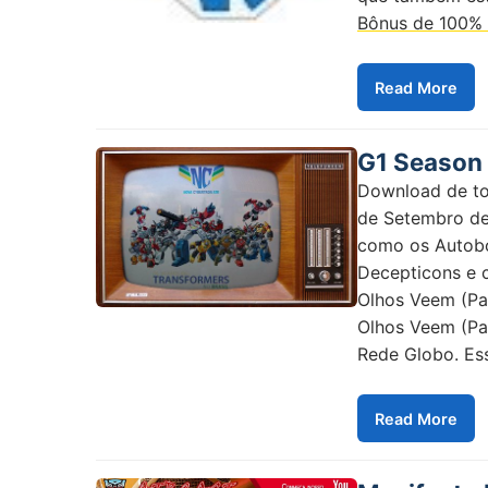
Bônus de 100% 
Read More
G1 Season 
Download de to
de Setembro de
como os Autobo
Decepticons e 
Olhos Veem (Pa
Olhos Veem (Par
Rede Globo. Ess
Read More