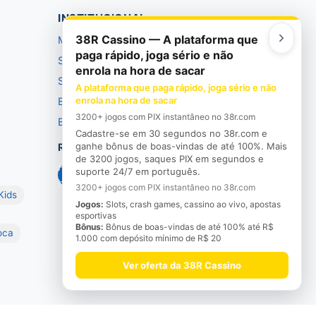
INSTITUCIONAL
38R Cassino — A plataforma que
Manifesto
paga rápido, joga sério e não
Seja bem-vindo
enrola na hora de sacar
Saudade
A plataforma que paga rápido, joga sério e não
enrola na hora de sacar
Busão
3200+ jogos com PIX instantâneo no 38r.com
Barão
Cadastre-se em 30 segundos no 38r.com e
ganhe bônus de boas-vindas de até 100%. Mais
Redes Sociais
de 3200 jogos, saques PIX em segundos e
Face
Twitt
YouT
suporte 24/7 em português.
book
er
ube
3200+ jogos com PIX instantâneo no 38r.com
Kids
Jogos:
Slots, crash games, cassino ao vivo, apostas
esportivas
Bônus:
Bônus de boas-vindas de até 100% até R$
oca
1.000 com depósito mínimo de R$ 20
Ver oferta da 38R Cassino