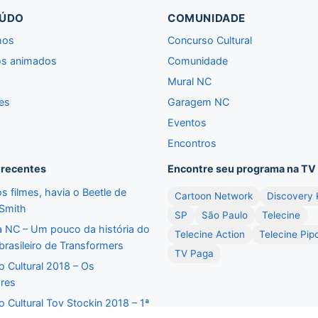
ÚDO
COMUNIDADE
hos
Concurso Cultural
s animados
Comunidade
Mural NC
es
Garagem NC
Eventos
Encontros
 recentes
Encontre seu programa na TV
s filmes, havia o Beetle de
Cartoon Network
Discovery 
 Smith
SP
São Paulo
Telecine
a NC – Um pouco da história do
Telecine Action
Telecine Pip
rasileiro de Transformers
TV Paga
 Cultural 2018 – Os
res
 Cultural Toy Stockin 2018 – 1ª