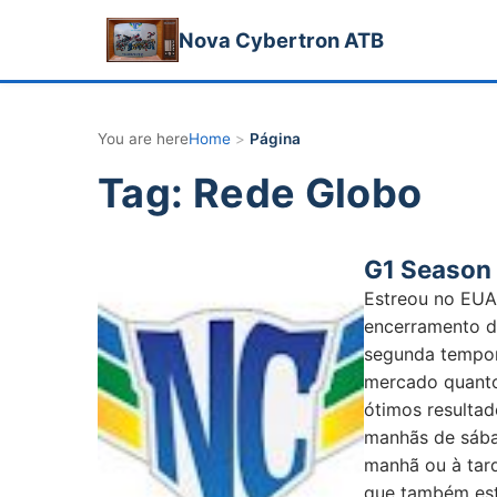
Nova Cybertron ATB
You are here
Home
>
Página
Tag: Rede Globo
G1 Season 
Estreou no EUA
encerramento d
segunda tempor
mercado quanto 
ótimos resultad
manhãs de sábad
manhã ou à tar
que também est