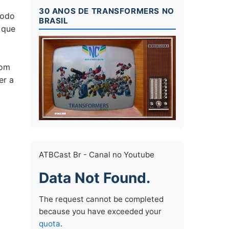
30 ANOS DE TRANSFORMERS NO
íodo
BRASIL
 que
com
er a
ATBCast Br - Canal no Youtube
Data Not Found.
The request cannot be completed
because you have exceeded your
quota
.