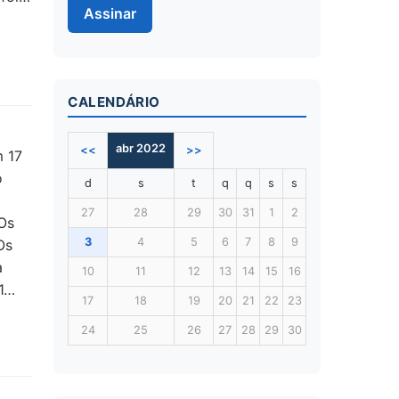
Assinar
CALENDÁRIO
abr 2022
<<
>>
m 17
o
d
s
t
q
q
s
s
27
28
29
30
31
1
2
Os
3
4
5
6
7
8
9
Os
a
10
11
12
13
14
15
16
 1…
17
18
19
20
21
22
23
24
25
26
27
28
29
30