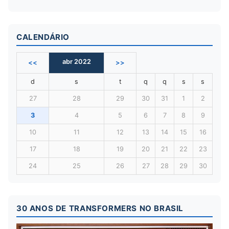
CALENDÁRIO
abr 2022
<<
>>
d
s
t
q
q
s
s
27
28
29
30
31
1
2
3
4
5
6
7
8
9
10
11
12
13
14
15
16
17
18
19
20
21
22
23
24
25
26
27
28
29
30
30 ANOS DE TRANSFORMERS NO BRASIL