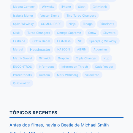
Magna Convoy
Witwicky
iPhone
Slash
Grimlock
Isabela Moner
Vector Sigma
Tiny Turbo Changers
Spike Witwicky
COMUNIDADE
Ninja
Treago
Dinobots
Skulk
Turbo Changers
Omega Supreme
Gnaw
Skywarp
Fastlane
Griffin Bacal
Fastclash
NC
Sparkplug Witwicky
Marvel
Headmaster
HASCON
ABRIN
Abominus
Matrix Sword
Gimmick
Grapple
Triple Changer
Kup
ENCONTROS
Infernocus
Infernocon Thrash
Cade Yeager
Protectobots
Custom
Mark Wahlberg
Velocitron
Quickswitch
TÓPICOS RECENTES
Antes dos filmes, havia o Beetle de Michael Smith