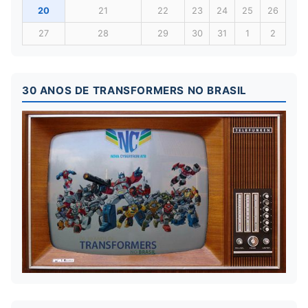
20
21
22
23
24
25
26
27
28
29
30
31
1
2
30 ANOS DE TRANSFORMERS NO BRASIL