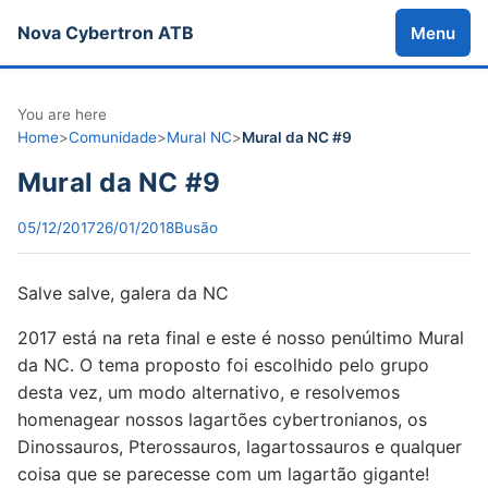
Nova Cybertron ATB
Menu
You are here
Home
>
Comunidade
>
Mural NC
>
Mural da NC #9
Mural da NC #9
05/12/2017
26/01/2018
Busão
Salve salve, galera da NC
2017 está na reta final e este é nosso penúltimo Mural
da NC. O tema proposto foi escolhido pelo grupo
desta vez, um modo alternativo, e resolvemos
homenagear nossos lagartões cybertronianos, os
Dinossauros, Pterossauros, lagartossauros e qualquer
coisa que se parecesse com um lagartão gigante!