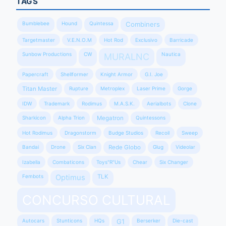
TAGS
Bumblebee
Hound
Quintessa
Combiners
Targetmaster
V.E.N.O.M
Hot Rod
Exclusivo
Barricade
Sunbow Productions
CW
Nautica
MURALNC
Papercraft
Shellformer
Knight Armor
G.I. Joe
Titan Master
Rupture
Metroplex
Laser Prime
Gorge
IDW
Trademark
Rodimus
M.A.S.K.
Aerialbots
Clone
Sharkicon
Alpha Trion
Megatron
Quintessons
Hot Rodimus
Dragonstorm
Budge Studios
Recoil
Sweep
Bandai
Drone
Six Clan
Rede Globo
Glug
Videolar
Izabella
Combaticons
Toys"R"Us
Chear
Six Changer
Fembots
Optimus
TLK
CONCURSO CULTURAL
Autocars
Stunticons
HQs
G1
Berserker
Die-cast