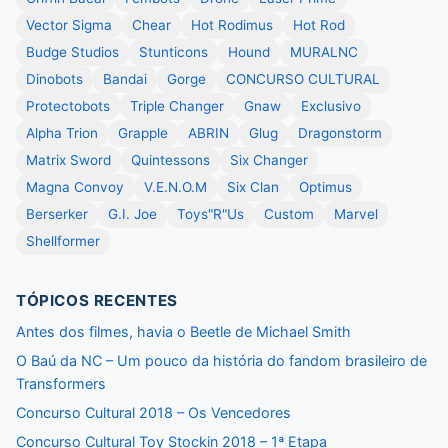
Vector Sigma
Chear
Hot Rodimus
Hot Rod
Budge Studios
Stunticons
Hound
MURALNC
Dinobots
Bandai
Gorge
CONCURSO CULTURAL
Protectobots
Triple Changer
Gnaw
Exclusivo
Alpha Trion
Grapple
ABRIN
Glug
Dragonstorm
Matrix Sword
Quintessons
Six Changer
Magna Convoy
V.E.N.O.M
Six Clan
Optimus
Berserker
G.I. Joe
Toys"R"Us
Custom
Marvel
Shellformer
TÓPICOS RECENTES
Antes dos filmes, havia o Beetle de Michael Smith
O Baú da NC – Um pouco da história do fandom brasileiro de
Transformers
Concurso Cultural 2018 – Os Vencedores
Concurso Cultural Toy Stockin 2018 – 1ª Etapa