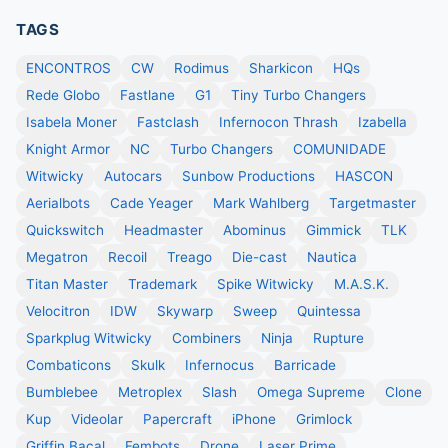
TAGS
ENCONTROS
CW
Rodimus
Sharkicon
HQs
Rede Globo
Fastlane
G1
Tiny Turbo Changers
Isabela Moner
Fastclash
Infernocon Thrash
Izabella
Knight Armor
NC
Turbo Changers
COMUNIDADE
Witwicky
Autocars
Sunbow Productions
HASCON
Aerialbots
Cade Yeager
Mark Wahlberg
Targetmaster
Quickswitch
Headmaster
Abominus
Gimmick
TLK
Megatron
Recoil
Treago
Die-cast
Nautica
Titan Master
Trademark
Spike Witwicky
M.A.S.K.
Velocitron
IDW
Skywarp
Sweep
Quintessa
Sparkplug Witwicky
Combiners
Ninja
Rupture
Combaticons
Skulk
Infernocus
Barricade
Bumblebee
Metroplex
Slash
Omega Supreme
Clone
Kup
Videolar
Papercraft
iPhone
Grimlock
Griffin Bacal
Fembots
Drone
Laser Prime