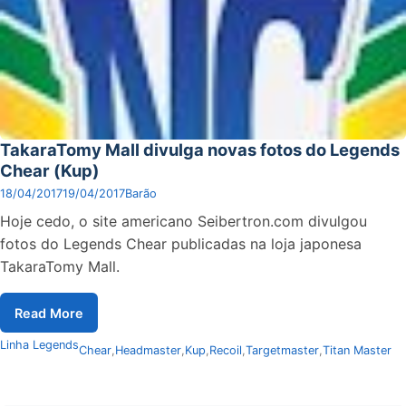
TakaraTomy Mall divulga novas fotos do Legends
Chear (Kup)
18/04/2017
19/04/2017
Barão
Hoje cedo, o site americano Seibertron.com divulgou
fotos do Legends Chear publicadas na loja japonesa
TakaraTomy Mall.
Read More
Linha Legends
Chear
,
Headmaster
,
Kup
,
Recoil
,
Targetmaster
,
Titan Master