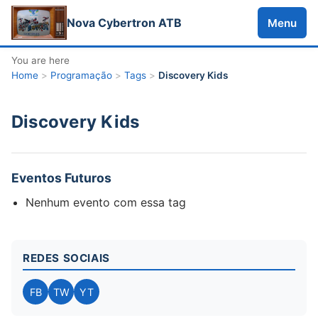
Nova Cybertron ATB
Menu
You are here
Home
>
Programação
>
Tags
>
Discovery Kids
Discovery Kids
Eventos Futuros
Nenhum evento com essa tag
REDES SOCIAIS
FB
TW
YT