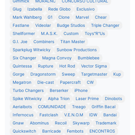
Gimmick
MURALNC
CONCURSO CULTURAL
Glug
Izabella
Rede Globo
Exclusivo
Mark Wahlberg
G1
Clone
Marvel
Chear
Fastlane
Videolar
Budge Studios
Triple Changer
Shellformer
M.A.S.K.
Custom
Toys"R"Us
G.I. Joe
Combiners
Titan Master
Sparkplug Witwicky
Sunbow Productions
Six Changer
Magna Convoy
Bumblebee
Quintessa
Rupture
Hot Rod
Vector Sigma
Gorge
Dragonstorm
Sweep
Targetmaster
Kup
Megatron
Die-cast
Papercraft
CW
Turbo Changers
Berserker
iPhone
Spike Witwicky
Alpha Trion
Laser Prime
Dinobots
Aerialbots
COMUNIDADE
Treago
Griffin Bacal
Infernocus
Fastclash
V.E.N.O.M
IDW
Bandai
Gnaw
Abominus
Recoil
Skywarp
Trademark
Quickswitch
Barricade
Fembots
ENCONTROS