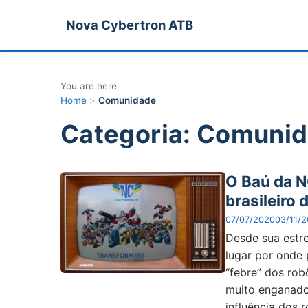
Nova Cybertron ATB
You are here
Home
>
Comunidade
Categoria: Comuni
O Baú da N
brasileiro
07/07/2020
03/11/2
Desde sua estre
lugar por onde
“febre” dos ro
muito enganado
influência dos 