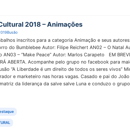
ultural 2018 – Animações
2019
Busão
abalhos inscritos para a categoria Animação e seus autores
ro do Bumblebee Autor: Filipe Reichert AN02 – O Natal Au
o AN03 – “Make Peace” Autor: Marlos Carapeto EM BREV
Á ABERTA. Acompanhe pelo grupo no facebook para mai
usão “A Liberdade é um direito de todos os seres vivos” Mi
rador e marketeiro nas horas vagas. Casado e pai do João
 matriz da liderança da salve salve Luna e conduzo o grup
estaque
TURAL