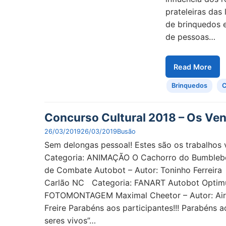
prateleiras das
de brinquedos e
de pessoas…
Read More
Brinquedos
C
Concurso Cultural 2018 – Os Ve
26/03/2019
26/03/2019
Busão
Sem delongas pessoal! Estes são os trabalhos
Categoria: ANIMAÇÃO O Cachorro do Bumbleb
de Combate Autobot – Autor: Toninho Ferreir
Carlão NC Categoria: FANART Autobot Optimu
FOTOMONTAGEM Maximal Cheetor – Autor: Airto
Freire Parabéns aos participantes!!! Parabéns
seres vivos”…