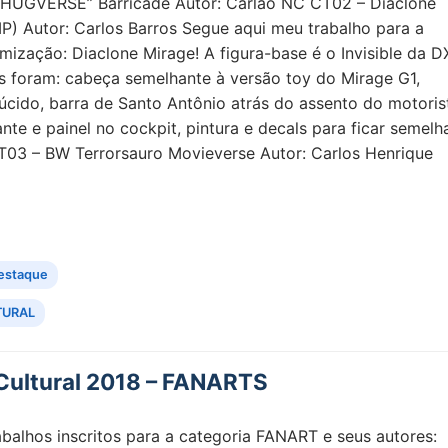
CHUGVERSE” Barricade Autor: Carlão NC CT02 – Diaclone
P) Autor: Carlos Barros Segue aqui meu trabalho para a
mização: Diaclone Mirage! A figura-base é o Invisible da D
s foram: cabeça semelhante à versão toy do Mirage G1,
lúcido, barra de Santo Antônio atrás do assento do motoris
ante e painel no cockpit, pintura e decals para ficar semelh
CT03 – BW Terrorsauro Movieverse Autor: Carlos Henrique
estaque
TURAL
Cultural 2018 – FANARTS
rabalhos inscritos para a categoria FANART e seus auto