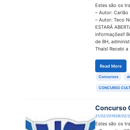
Estes são os tr
– Autor: Carlão
– Autor: Teco
ESTARÁ ABERTA
informações!! B
de BH, administ
Thaís! Recebi a
Read More
Concursos
d
CONCURSO CUL
Concurso C
21/02/2019
28/02/
Estes são os tr