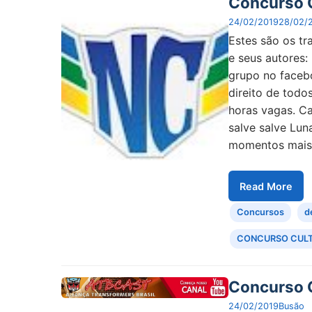
Concurso C
24/02/2019
28/02/
Estes são os tr
e seus autore
grupo no faceb
direito de todo
horas vagas. Ca
salve salve Lun
momentos mais 
Read More
Concursos
d
CONCURSO CUL
Concurso C
24/02/2019
Busão