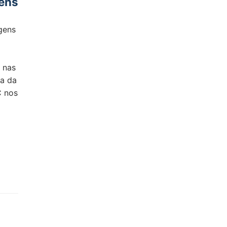
gens
gens
o nas
ça da
C nos