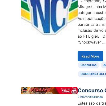
– Generation/”
Mirage (Linha M
categoria custo
As modificaçõe
parabrisa trans
inclusão de vol
ao F1 Ligier. 
“Shockwave” …
Read More
Concursos
d
CONCURSO CUL
Concurso 
21/02/2019
Busão
Estes são os t