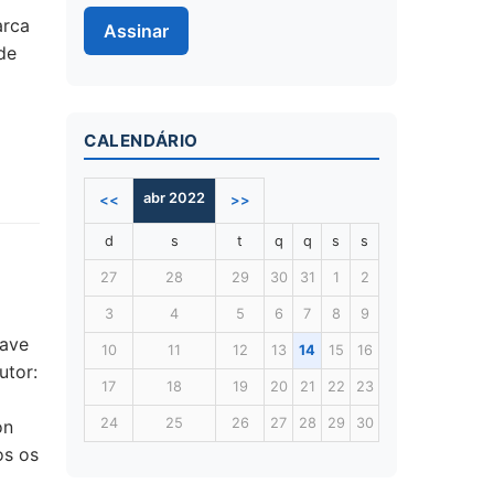
arca
de
CALENDÁRIO
abr 2022
<<
>>
d
s
t
q
q
s
s
27
28
29
30
31
1
2
3
4
5
6
7
8
9
Nave
10
11
12
13
14
15
16
utor:
17
18
19
20
21
22
23
24
25
26
27
28
29
30
on
os os