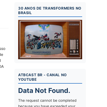
30 ANOS DE TRANSFORMERS NO
BRASIL
sso
de
3
DA
ATBCAST BR - CANAL NO
YOUTUBE
Data Not Found.
The request cannot be completed
because you have exceeded your