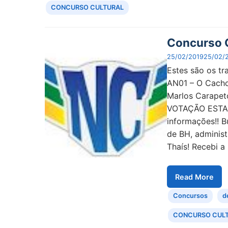
CONCURSO CULTURAL
Concurso C
25/02/2019
25/02/
Estes são os tr
AN01 – O Cachor
Marlos Carapet
VOTAÇÃO ESTAR
informações!! B
de BH, administ
Thaís! Recebi a
Read More
Concursos
d
CONCURSO CUL