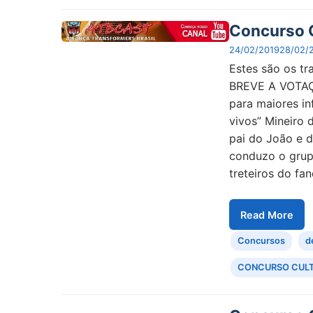
Concurso C
24/02/2019
28/02/
Estes são os tr
BREVE A VOTAÇ
para maiores in
vivos” Mineiro 
pai do João e d
conduzo o grup
treteiros do fa
Read More
Concursos
d
CONCURSO CUL