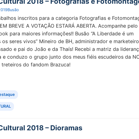
ultural 2018 – Fotografias e Fotomonta
2019
Busão
abalhos inscritos para a categoria Fotografias e Fotomonta
s: EM BREVE A VOTAÇÃO ESTARÁ ABERTA. Acompanhe pelo
ook para maiores informações!! Busão “A Liberdade é um
s os seres vivos” Mineiro de BH, administrador e marketeir
sado e pai do João e da Thaís! Recebi a matriz da lideran
a e conduzo o grupo junto dos meus fiéis escudeiros da N
treteiros do fandom Brazuca!
estaque
TURAL
ultural 2018 – Dioramas