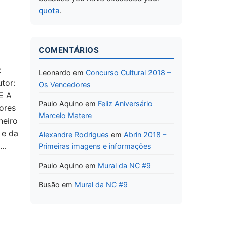
quota
.
COMENTÁRIOS
:
Leonardo
em
Concurso Cultural 2018 –
tor:
Os Vencedores
E A
Paulo Aquino
em
Feliz Aniversário
ores
Marcelo Matere
neiro
 e da
Alexandre Rodrigues
em
Abrin 2018 –
o…
Primeiras imagens e informações
Paulo Aquino
em
Mural da NC #9
Busão
em
Mural da NC #9