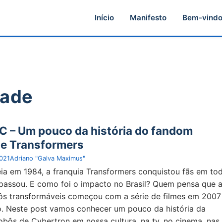
Início
Manifesto
Bem-vind
dade
C – Um pouco da história do fandom
 de Transformers
021
Adriano "Galva Maximus"
ia em 1984, a franquia Transformers conquistou fãs em to
 passou. E como foi o impacto no Brasil? Quem pensa que 
bôs transformáveis começou com a série de filmes em 2007
. Neste post vamos conhecer um pouco da história da
robôs de Cybertron em nossa cultura, na tv, no cinema, nas