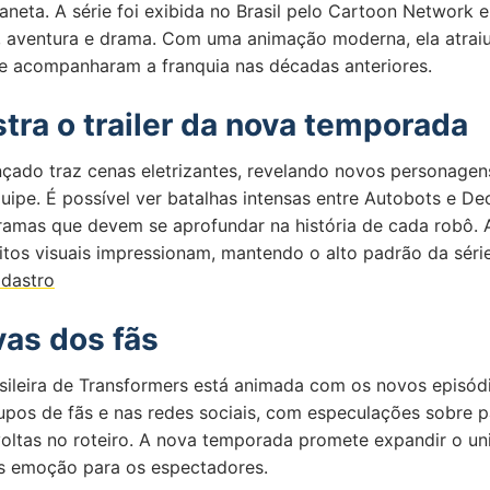
aneta. A série foi exibida no Brasil pelo Cartoon Network e
 aventura e drama. Com uma animação moderna, ela atraiu
e acompanharam a franquia nas décadas anteriores.
tra o trailer da nova temporada
ançado traz cenas eletrizantes, revelando novos personagen
uipe. É possível ver batalhas intensas entre Autobots e De
ramas que devem se aprofundar na história de cada robô. 
itos visuais impressionam, mantendo o alto padrão da séri
adastro
vas dos fãs
ileira de Transformers está animada com os novos episódio
upos de fãs e nas redes sociais, com especulações sobre p
avoltas no roteiro. A nova temporada promete expandir o u
is emoção para os espectadores.