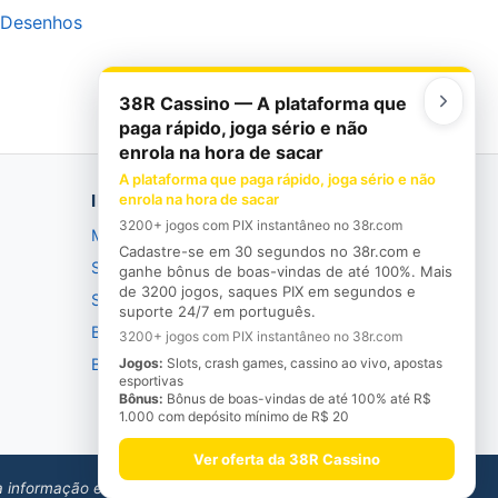
Desenhos
38R Cassino — A plataforma que
paga rápido, joga sério e não
enrola na hora de sacar
A plataforma que paga rápido, joga sério e não
INSTITUCIONAL
enrola na hora de sacar
3200+ jogos com PIX instantâneo no 38r.com
Manifesto
Cadastre-se em 30 segundos no 38r.com e
Seja bem-vindo
ganhe bônus de boas-vindas de até 100%. Mais
de 3200 jogos, saques PIX em segundos e
Saudade
suporte 24/7 em português.
Busão
3200+ jogos com PIX instantâneo no 38r.com
Barão
Jogos:
Slots, crash games, cassino ao vivo, apostas
esportivas
Bônus:
Bônus de boas-vindas de até 100% até R$
1.000 com depósito mínimo de R$ 20
Ver oferta da 38R Cassino
a informação e entretenimento.