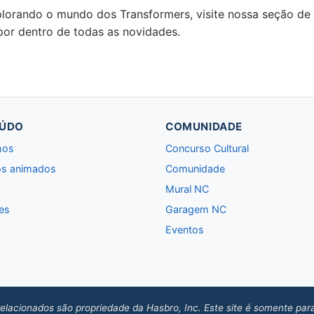
plorando o mundo dos Transformers, visite nossa seção de
por dentro de todas as novidades.
ÚDO
COMUNIDADE
hos
Concurso Cultural
s animados
Comunidade
Mural NC
es
Garagem NC
Eventos
elacionados são propriedade da Hasbro, Inc. Este site é somente par