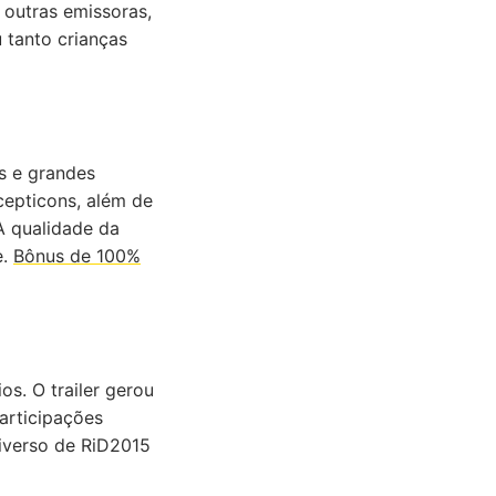
 outras emissoras,
 tanto crianças
s e grandes
cepticons, além de
A qualidade da
e.
Bônus de 100%
s. O trailer gerou
articipações
niverso de RiD2015