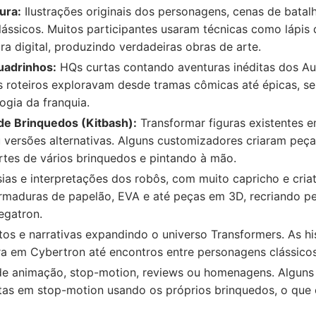
ura:
Ilustrações originais dos personagens, cenas de batal
ssicos. Muitos participantes usaram técnicas como lápis d
ra digital, produzindo verdadeiras obras de arte.
uadrinhos:
HQs curtas contando aventuras inéditas dos Au
s roteiros exploravam desde tramas cômicas até épicas, 
ogia da franquia.
e Brinquedos (Kitbash):
Transformar figuras existentes 
versões alternativas. Alguns customizadores criaram peça
tes de vários brinquedos e pintando à mão.
ias e interpretações dos robôs, com muito capricho e criat
armaduras de papelão, EVA e até peças em 3D, recriando 
gatron.
os e narrativas expandindo o universo Transformers. As hi
ra em Cybertron até encontros entre personagens clássico
e animação, stop-motion, reviews ou homenagens. Alguns 
as em stop-motion usando os próprios brinquedos, o que e