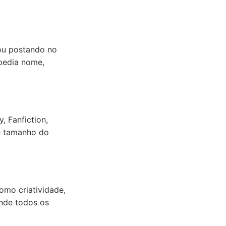
 ou postando no
pedia nome,
, Fanfiction,
 e tamanho do
omo criatividade,
onde todos os