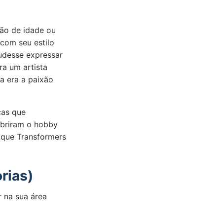
ção de idade ou
 com seu estilo
udesse expressar
ra um artista
a era a paixão
ças que
obriram o hobby
 que Transformers
rias)
 na sua área