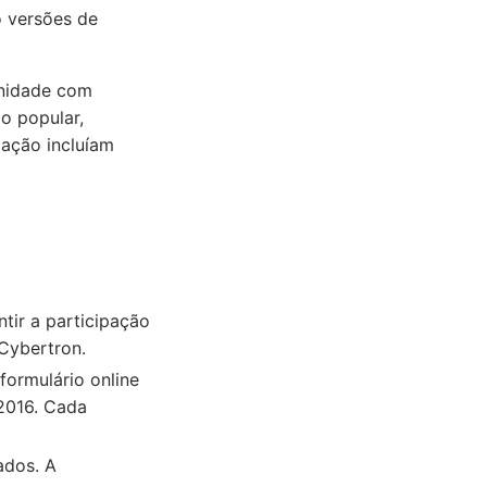
o versões de
unidade com
o popular,
iação incluíam
tir a participação
 Cybertron.
formulário online
2016. Cada
ados. A