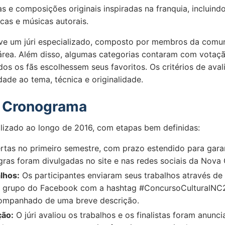
s e composições originais inspiradas na franquia, incluind
icas e músicas autorais.
eve um júri especializado, composto por membros da com
rea. Além disso, algumas categorias contaram com votaçã
os os fãs escolhessem seus favoritos. Os critérios de aval
idade ao tema, técnica e originalidade.
e Cronograma
alizado ao longo de 2016, com etapas bem definidas:
tas no primeiro semestre, com prazo estendido para garan
gras foram divulgadas no site e nas redes sociais da Nova
lhos:
Os participantes enviaram seus trabalhos através de 
 grupo do Facebook com a hashtag #ConcursoCulturalNC
companhado de uma breve descrição.
ção:
O júri avaliou os trabalhos e os finalistas foram anunci