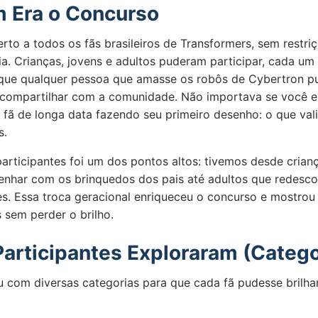
 Era o Concurso
rto a todos os fãs brasileiros de Transformers, sem restri
ia. Crianças, jovens e adultos puderam participar, cada um
a que qualquer pessoa que amasse os robôs de Cybertron p
e compartilhar com a comunidade. Não importava se você e
 fã de longa data fazendo seu primeiro desenho: o que vali
s.
participantes foi um dos pontos altos: tivemos desde crian
nhar com os brinquedos dos pais até adultos que redesc
es. Essa troca geracional enriqueceu o concurso e mostrou
 sem perder o brilho.
Participantes Exploraram (Catego
 com diversas categorias para que cada fã pudesse brilhar