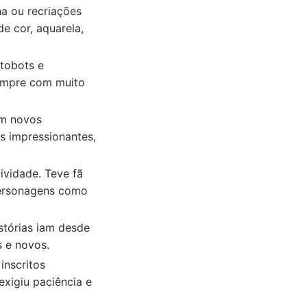
ha ou recriações
e cor, aquarela,
tobots e
sempre com muito
em novos
s impressionantes,
ividade. Teve fã
personagens como
stórias iam desde
s e novos.
inscritos
xigiu paciência e