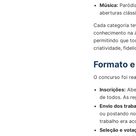
Música:
Paródia
aberturas cláss
Cada categoria t
conhecimento na á
permitindo que tod
criatividade, fidel
Formato 
O concurso foi re
Inscrições:
Aber
de todos. As re
Envio dos traba
ou postando no
trabalho era a
Seleção e vota