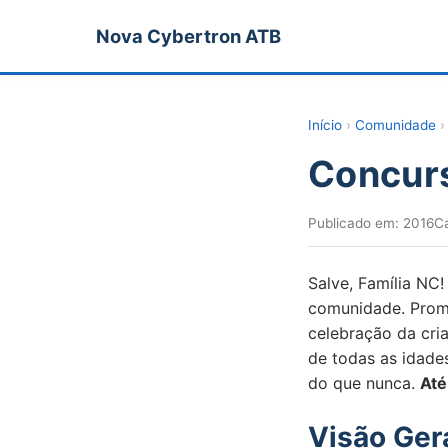
Nova Cybertron ATB
Início
›
Comunidade
›
Concurs
Publicado em:
2016
C
Salve, Família NC
comunidade. Promo
celebração da cria
de todas as idade
do que nunca.
Até
Visão Ger