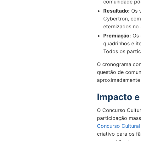
comunidade pôd
Resultado:
Os v
Cybertron, co
eternizados no s
Premiação:
Os 
quadrinhos e i
Todos os parti
O cronograma comp
questão de comuni
aproximadamente t
Impacto e
O Concurso Cultur
participação mass
Concurso Cultural
criativo para os f