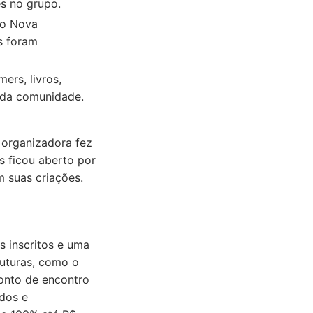
s no grupo.
po Nova
s foram
rs, livros,
 da comunidade.
 organizadora fez
s ficou aberto por
 suas criações.
s inscritos e uma
futuras, como o
onto de encontro
ados e