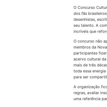
O Concurso Cultur
dos fãs brasileiro
desenhistas, escri
seu talento. A com
incríveis que ref
O concurso não ap
membros da Nova 
participantes fize
acervo cultural da
mais de três déca
toda essa energia
para ser comparti
A organização fico
regras, avaliar in
uma referência pa