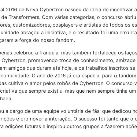
al 2016 da Nova Cybertron nasceu da ideia de incentivar a
s de Transformers. Com várias categorias, o concurso abri
tores, customizadores, cosplayers e artistas de todos os e
unidade abraçou a iniciativa, e o resultado foi uma enxurr
orçaram a força do nosso fandom.
enas celebrou a franquia, mas também fortaleceu os laços
Cybertron, promovendo troca de conhecimento, amizade e
ram amigos que duram até hoje, e os trabalhos inscritos se
 comunidade. O ano de 2016 já era especial para o fandom 
das cultiva o amor pelos robôs de Cybertron. O concurso v
 criativa que sempre existiu, mas que nem sempre tinha u
lhada.
u a cargo de uma equipe voluntária de fãs, que dedicou ho
scrições e promover a interação. O sucesso foi tanto que o
ra edições futuras e inspirou outros grupos a fazerem açõ