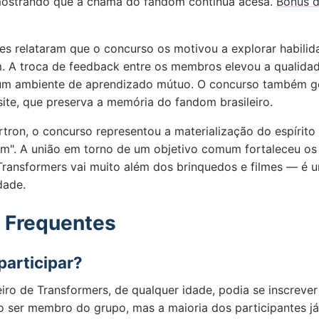
mostrando que a chama do fandom continua acesa.
Bônus d
tes relataram que o concurso os motivou a explorar habili
. A troca de feedback entre os membros elevou a qualidad
u um ambiente de aprendizado mútuo. O concurso também 
site, que preserva a memória do fandom brasileiro.
tron, o concurso representou a materialização do espírito 
m". A união em torno de um objetivo comum fortaleceu os
Transformers vai muito além dos brinquedos e filmes — é 
dade.
 Frequentes
articipar?
eiro de Transformers, de qualquer idade, podia se inscrever
o ser membro do grupo, mas a maioria dos participantes já