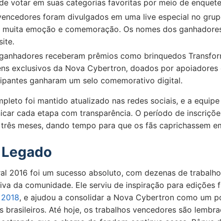
e votar em suas categorias favoritas por meio de enquete
encedores foram divulgados em uma live especial no gru
m muita emoção e comemoração. Os nomes dos ganhadore
ite.
ganhadores receberam prêmios como brinquedos Transforme
tens exclusivos da Nova Cybertron, doados por apoiadores
cipantes ganharam um selo comemorativo digital.
leto foi mantido atualizado nas redes sociais, e a equipe
car cada etapa com transparência. O período de inscriçõe
rês meses, dando tempo para que os fãs caprichassem em
 Legado
al 2016 foi um sucesso absoluto, com dezenas de trabalho
iva da comunidade. Ele serviu de inspiração para edições 
 2018
, e ajudou a consolidar a Nova Cybertron como um p
ãs brasileiros. Até hoje, os trabalhos vencedores são lembr