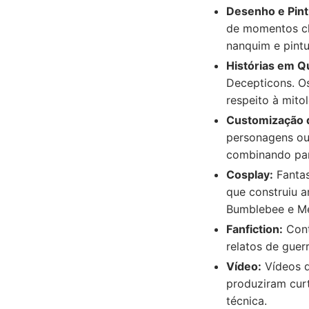
Desenho e Pint
de momentos clá
nanquim e pintu
Histórias em Q
Decepticons. O
respeito à mitol
Customização d
personagens ou 
combinando par
Cosplay:
Fantas
que construiu 
Bumblebee e Me
Fanfiction:
Cont
relatos de guer
Vídeo:
Vídeos d
produziram curt
técnica.