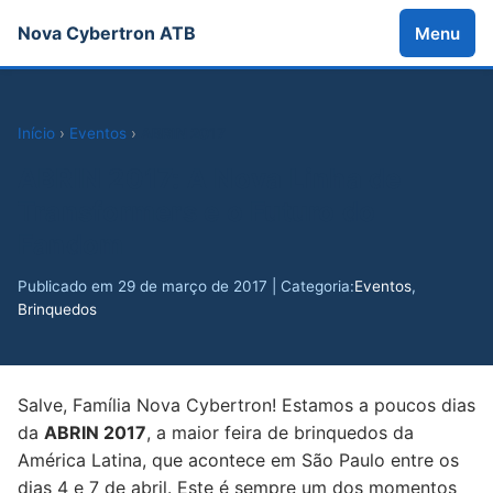
Nova Cybertron ATB
Menu
Início
›
Eventos
›
ABRIN 2017
ABRIN 2017: A Nova Linha de
Transformers e o Futuro do
Fandom
Publicado em 29 de março de 2017 | Categoria:
Eventos
,
Brinquedos
Salve, Família Nova Cybertron! Estamos a poucos dias
da
ABRIN 2017
, a maior feira de brinquedos da
América Latina, que acontece em São Paulo entre os
dias 4 e 7 de abril. Este é sempre um dos momentos