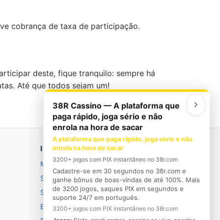
ve cobrança de taxa de participação.
icipar deste, fique tranquilo: sempre há
atas. Até que todos sejam um!
38R Cassino — A plataforma que
paga rápido, joga sério e não
enrola na hora de sacar
A plataforma que paga rápido, joga sério e não
INSTITUCIONAL
enrola na hora de sacar
3200+ jogos com PIX instantâneo no 38r.com
Manifesto
Cadastre-se em 30 segundos no 38r.com e
Seja bem-vindo
ganhe bônus de boas-vindas de até 100%. Mais
de 3200 jogos, saques PIX em segundos e
Saudade
suporte 24/7 em português.
Busão
3200+ jogos com PIX instantâneo no 38r.com