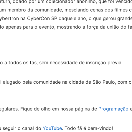
eturn, doado por um colecionador anônimo, que foi vencid
or um membro da comunidade, mesclando cenas dos filmes c
Cybertron na CyberCon SP daquele ano, o que gerou grand
do apenas para o evento, mostrando a força da união do f
to a todos os fãs, sem necessidade de inscrição prévia.
al alugado pela comunidade na cidade de São Paulo, com
egulares. Fique de olho em nossa página de
Programação
e
 seguir o canal do
YouTube
. Todo fã é bem-vindo!