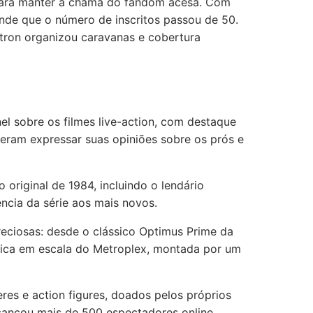
 para manter a chama do fandom acesa. Com
ande que o número de inscritos passou de 50.
rtron organizou caravanas e cobertura
 sobre os filmes live-action, com destaque
uderam expressar suas opiniões sobre os prós e
original de 1984, incluindo o lendário
ncia da série aos mais novos.
eciosas: desde o clássico Optimus Prime da
éplica em escala do Metroplex, montada por um
res e action figures, doados pelos próprios
ançou mais de 500 espectadores online,