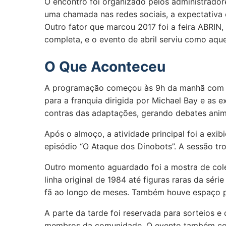
O encontro foi organizado pelos administrad
uma chamada nas redes sociais, a expectativa e
Outro fator que marcou 2017 foi a feira ABRIN
completa, e o evento de abril serviu como aqu
O Que Aconteceu
A programação começou às 9h da manhã com um 
para a franquia dirigida por Michael Bay e as 
contras das adaptações, gerando debates ani
Após o almoço, a atividade principal foi a exi
episódio “O Ataque dos Dinobots”. A sessão tro
Outro momento aguardado foi a mostra de colec
linha original de 1984 até figuras raras da sé
fã ao longo de meses. Também houve espaço pa
A parte da tarde foi reservada para sorteios e
membros da comunidade. O evento também cont