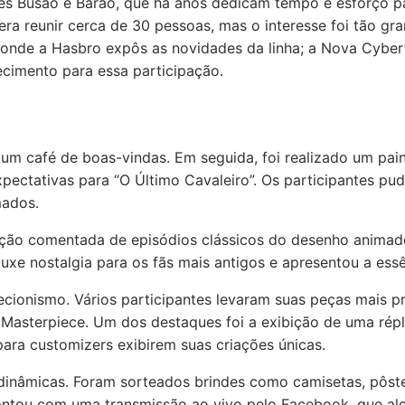
ores Busão e Barão, que há anos dedicam tempo e esforço
ra reunir cerca de 30 pessoas, mas o interesse foi tão gr
, onde a Hasbro expôs as novidades da linha; a Nova Cybe
ecimento para essa participação.
café de boas-vindas. Em seguida, foi realizado um painel
expectativas para “O Último Cavaleiro”. Os participantes p
mados.
bição comentada de episódios clássicos do desenho animado 
uxe nostalgia para os fãs mais antigos e apresentou a essê
ionismo. Vários participantes levaram suas peças mais pr
rie Masterpiece. Um dos destaques foi a exibição de uma r
ra customizers exibirem suas criações únicas.
 dinâmicas. Foram sorteados brindes como camisetas, pôste
ou com uma transmissão ao vivo pelo Facebook, que alc