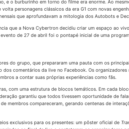
nho, e o burburinho em torno do filme era enorme. Ao mes
de volta personagens clássicos da era G1 com novas engen
 mensais que aprofundavam a mitologia dos Autobots e Dec
ncia que a Nova Cybertron decidiu criar um espaço ao viv
O evento de 27 de abril foi o pontapé inicial de uma progr
dores do grupo, que prepararam uma pauta com os princip
io dos comentários da live no Facebook. Os organizadore
bros a contar suas próprias experiências como fãs.
as, com uma estrutura de blocos temáticos. Em cada bloc
deração garantiu que todos tivessem oportunidade de fala
s de membros compareceram, gerando centenas de interaçõe
ios exclusivos para os presentes: um pôster oficial de
Tra