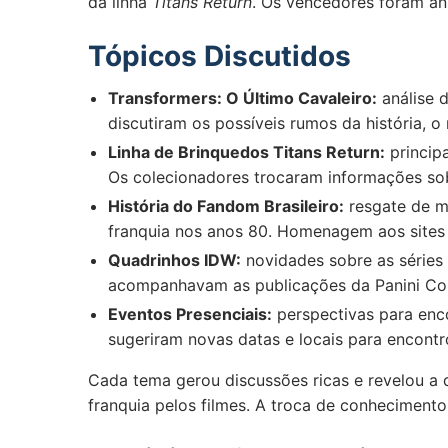
da linha
Titans Return
. Os vencedores foram an
Tópicos Discutidos
Transformers: O Último Cavaleiro:
análise d
discutiram os possíveis rumos da história, 
Linha de Brinquedos Titans Return:
principa
Os colecionadores trocaram informações sobre
História do Fandom Brasileiro:
resgate de m
franquia nos anos 80. Homenagem aos sites
Quadrinhos IDW:
novidades sobre as séries
acompanhavam as publicações da Panini Comi
Eventos Presenciais:
perspectivas para enc
sugeriram novas datas e locais para encontr
Cada tema gerou discussões ricas e revelou a
franquia pelos filmes. A troca de conhecimento