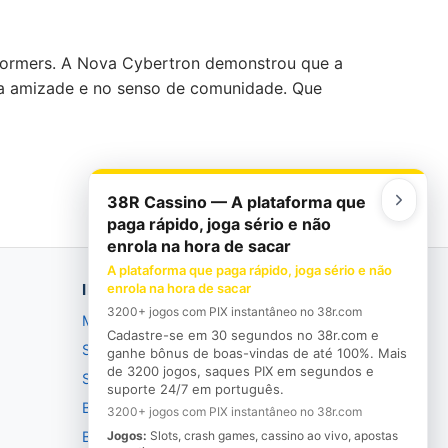
nsformers. A Nova Cybertron demonstrou que a
, na amizade e no senso de comunidade. Que
38R Cassino — A plataforma que
paga rápido, joga sério e não
enrola na hora de sacar
A plataforma que paga rápido, joga sério e não
INSTITUCIONAL
enrola na hora de sacar
3200+ jogos com PIX instantâneo no 38r.com
Manifesto
Cadastre-se em 30 segundos no 38r.com e
Seja bem-vindo
ganhe bônus de boas-vindas de até 100%. Mais
de 3200 jogos, saques PIX em segundos e
Saudade
suporte 24/7 em português.
Busão
3200+ jogos com PIX instantâneo no 38r.com
Barão
Jogos:
Slots, crash games, cassino ao vivo, apostas