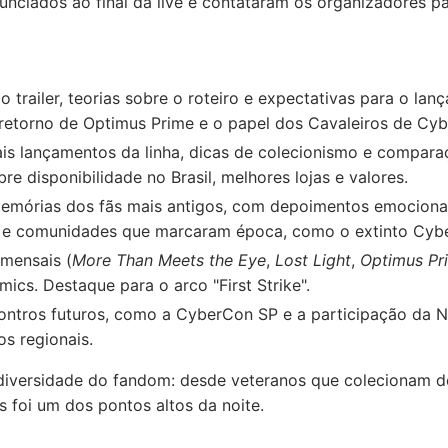
unciados ao final da live e contataram os organizadores p
o trailer, teorias sobre o roteiro e expectativas para o la
o retorno de Optimus Prime e o papel dos Cavaleiros de Cyb
is lançamentos da linha, dicas de colecionismo e comparaç
 disponibilidade no Brasil, melhores lojas e valores.
emórias dos fãs mais antigos, com depoimentos emocionan
 e comunidades que marcaram época, como o extinto Cyber
 mensais (
More Than Meets the Eye
,
Lost Light
,
Optimus Pr
cs. Destaque para o arco "First Strike".
ontros futuros, como a CyberCon SP e a participação da
os regionais.
 diversidade do fandom: desde veteranos que colecionam 
s foi um dos pontos altos da noite.