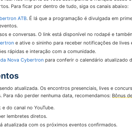
s. Para ficar por dentro de tudo, siga os canais abaixo:
bertron ATB
. É lá que a programação é divulgada em prim
eventos.
isos e conversas. O link está disponível no rodapé e també
ertron
e ative o sininho para receber notificações de lives
ões rápidas e interação com a comunidade.
 da Nova Cybertron
para conferir o calendário atualizado 
entos
ndo atualizada. Os encontros presenciais, lives e concur
is. Para não perder nenhuma data, recomendamos:
Bônus de
k e do canal no YouTube.
er lembretes diretos.
erá atualizada com os próximos eventos confirmados.