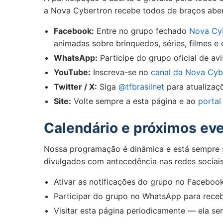
a Nova Cybertron recebe todos de braços aberto
Facebook:
Entre no grupo fechado
Nova Cy
animadas sobre brinquedos, séries, filmes e 
WhatsApp:
Participe do grupo oficial de av
YouTube:
Inscreva-se no
canal da Nova Cyb
Twitter / X:
Siga
@tfbrasilnet
para atualizaç
Site:
Volte sempre a esta página e ao
portal
Calendário e próximos ev
Nossa programação é dinâmica e está sempre se
divulgados com antecedência nas redes socia
Ativar as notificações do grupo no Faceboo
Participar do grupo no WhatsApp para receb
Visitar esta página periodicamente — ela s