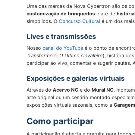
Uma das marcas da Nova Cybertron são os con
customização de brinquedos
e até de
históri
simbólicos. O
Concurso Cultural
é um dos mais 
Lives e transmissões
Nosso
canal do YouTube
é o ponto de encontro
Transformers: O Último Cavaleiro
), história d
participar ao vivo, comentar e sugerir pautas
Exposições e galerias virtuais
Através do
Acervo NC
e do
Mural NC
, montamo
arte original ou um cenário montado especialm
exposições virtuais sazonais, como a
Garagem
Como participar
A participação é aberta e gratuita para todos