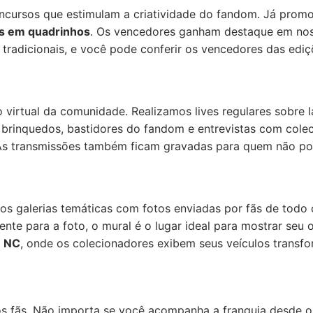
cursos que estimulam a criatividade do fandom. Já pro
as em quadrinhos
. Os vencedores ganham destaque em noss
tradicionais, e você pode conferir os vencedores das ediçõ
 virtual da comunidade. Realizamos lives regulares sobre 
os brinquedos, bastidores do fandom e entrevistas com co
. As transmissões também ficam gravadas para quem não pod
s galerias temáticas com fotos enviadas por fãs de todo o
ente para a foto, o mural é o lugar ideal para mostrar se
 NC
, onde os colecionadores exibem seus veículos transfo
 os fãs. Não importa se você acompanha a franquia desde o