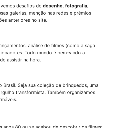
movemos desafios de
desenho
,
fotografia
,
as galerias, menção nas redes e prêmios
es anteriores no site.
lançamentos, análise de filmes (como a saga
lecionadores. Todo mundo é bem-vindo a
e assistir na hora.
 Brasil. Seja sua coleção de brinquedos, uma
u orgulho transformista. Também organizamos
rmáveis.
s anos 80 ou se acabou de descobrir os filmes: