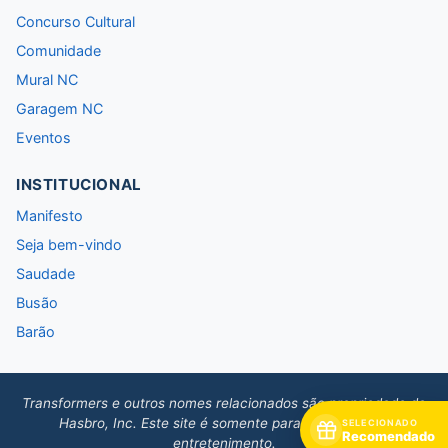
Concurso Cultural
Comunidade
Mural NC
Garagem NC
Eventos
INSTITUCIONAL
Manifesto
Seja bem-vindo
Saudade
Busão
Barão
Transformers e outros nomes relacionados são propriedade da
Hasbro, Inc. Este site é somente para informação e
SELECIONADO
Recomendado
entretenimento.