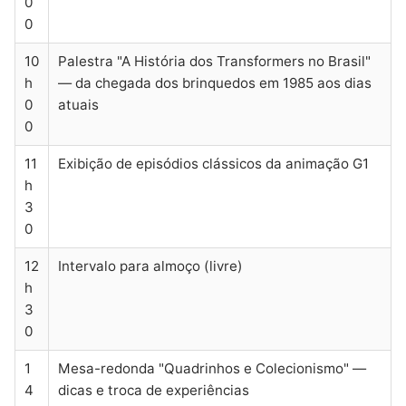
0
0
10
Palestra "A História dos Transformers no Brasil"
h
— da chegada dos brinquedos em 1985 aos dias
0
atuais
0
11
Exibição de episódios clássicos da animação G1
h
3
0
12
Intervalo para almoço (livre)
h
3
0
1
Mesa-redonda "Quadrinhos e Colecionismo" —
4
dicas e troca de experiências