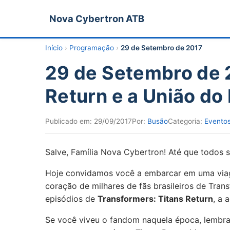
Nova Cybertron ATB
Início
›
Programação
›
29 de Setembro de 2017
29 de Setembro de 2
Return e a União do
Publicado em:
29/09/2017
Por:
Busão
Categoria:
Evento
Salve, Família Nova Cybertron! Até que todos 
Hoje convidamos você a embarcar em uma viag
coração de milhares de fãs brasileiros de Tran
episódios de
Transformers: Titans Return
, a 
Se você viveu o fandom naquela época, lembr