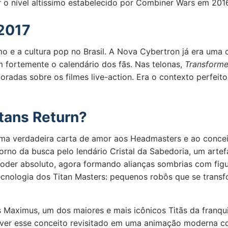
er o nível altíssimo estabelecido por Combiner Wars em 201
2017
o e a cultura pop no Brasil. A Nova Cybertron já era uma
ortemente o calendário dos fãs. Nas telonas,
Transforme
loradas sobre os filmes live-action. Era o contexto perfei
itans Return?
uma verdadeira carta de amor aos Headmasters e ao concei
orno da busca pelo lendário Cristal da Sabedoria, um art
oder absoluto, agora formando alianças sombrias com figu
ecnologia dos Titan Masters: pequenos robôs que se tran
 Maximus, um dos maiores e mais icônicos Titãs da franqui
 ver esse conceito revisitado em uma animação moderna com