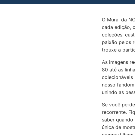
O Mural da NC
cada edição, 
coleções, cus
paixão pelos r
trouxe a parti
As imagens re
80 até as linh
colecionáveis 
nosso fandom,
unindo as pes
Se você perde
recorrente. Fi
saber quando 
única de most
compartilham