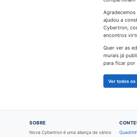
Agradecemos a
ajudou a const
Cybertron, co
encontros vir
Quer ver as ed
murais já pub
para ficar por
Ver todos os
SOBRE
CONTE
Nova Cybertron é uma aliança de vários
Quadrin