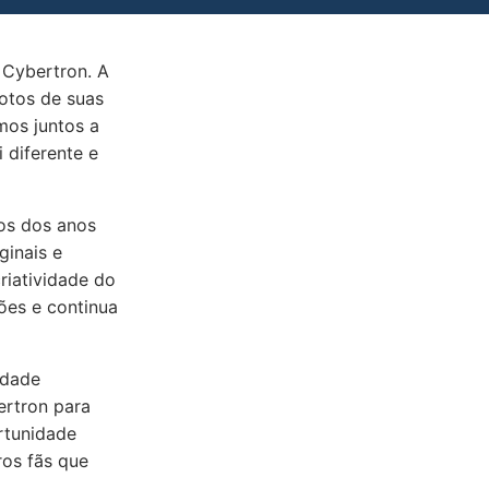
 Cybertron. A
fotos de suas
mos juntos a
 diferente e
os dos anos
ginais e
riatividade do
ões e continua
idade
ertron para
rtunidade
ros fãs que