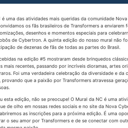
 é uma das atividades mais queridas da comunidade Nova
convidamos os fãs brasileiros de Transformers a enviarem 
tomizações, desenhos e momentos especiais para celebrar
obôs de Cybertron. A quinta edição do nosso mural não foi
cipação de dezenas de fãs de todas as partes do Brasil.
cebidas na edição #5 mostraram desde brinquedos clássic
as mais recentes, passando por incríveis dioramas, artes ori
raros. Foi uma verdadeira celebração da diversidade e da c
 provando que a paixão por Transformers atravessa geraç
soas.
u esta edição, não se preocupe! O Mural da NC é uma ativ
que de olho em nossas redes sociais e no site da Nova Cyb
abriremos as inscrições para a próxima edição. É uma opo
rar o seu amor por Transformers e de se conectar com out
 da mesma paixão.