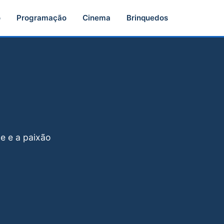
o
Programação
Cinema
Brinquedos
de e a paixão