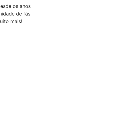
 desde os anos
nidade de fãs
uito mais!