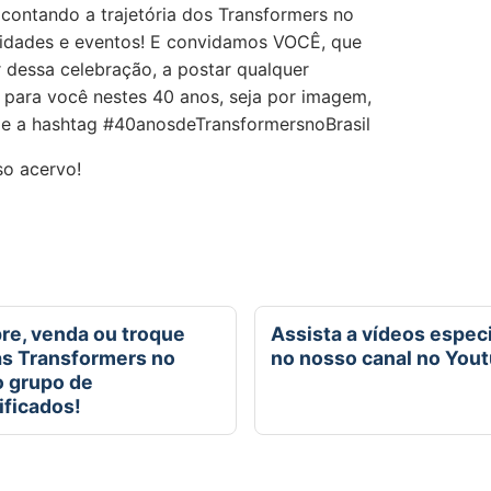
s contando a trajetória dos Transformers no
munidades e eventos! E convidamos VOCÊ, que
r dessa celebração, a postar qualquer
 para você nestes 40 anos, seja por imagem,
 e a hashtag #40anosdeTransformersnoBrasil
so acervo!
e, venda ou troque
Assista a vídeos espec
as Transformers no
no nosso canal no You
 grupo de
ificados!