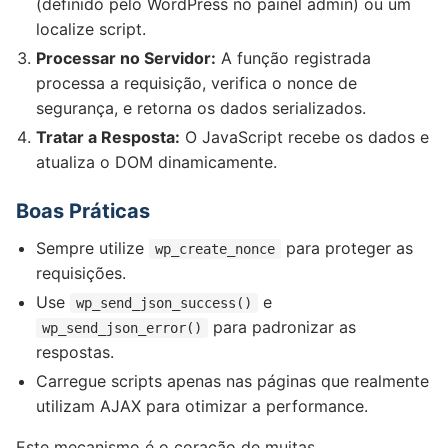
(definido pelo WordPress no painel admin) ou um
localize script.
Processar no Servidor:
A função registrada
processa a requisição, verifica o nonce de
segurança, e retorna os dados serializados.
Tratar a Resposta:
O JavaScript recebe os dados e
atualiza o DOM dinamicamente.
Boas Práticas
Sempre utilize
para proteger as
wp_create_nonce
requisições.
Use
e
wp_send_json_success()
para padronizar as
wp_send_json_error()
respostas.
Carregue scripts apenas nas páginas que realmente
utilizam AJAX para otimizar a performance.
Este mecanismo é o coração de muitas