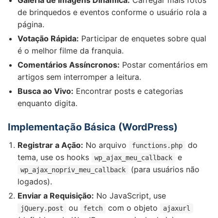
Galeria de Imagens Dinâmica:
Carregar mais fotos
de brinquedos e eventos conforme o usuário rola a
página.
Votação Rápida:
Participar de enquetes sobre qual
é o melhor filme da franquia.
Comentários Assíncronos:
Postar comentários em
artigos sem interromper a leitura.
Busca ao Vivo:
Encontrar posts e categorias
enquanto digita.
Implementação Básica (WordPress)
Registrar a Ação:
No arquivo
do
functions.php
tema, use os hooks
e
wp_ajax_meu_callback
(para usuários não
wp_ajax_nopriv_meu_callback
logados).
Enviar a Requisição:
No JavaScript, use
ou
com o objeto
jQuery.post
fetch
ajaxurl