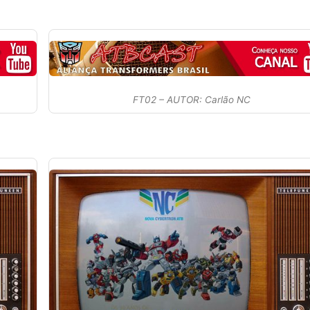
FT02 – AUTOR: Carlão NC