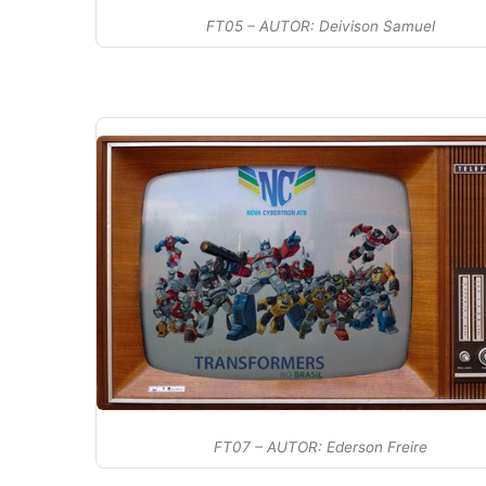
FT05 – AUTOR: Deivison Samuel
FT07 – AUTOR: Ederson Freire