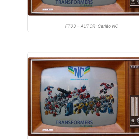
FT03 – AUTOR: Carlão NC