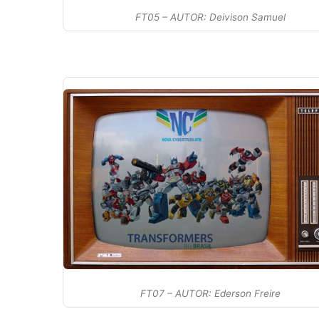
FT05 – AUTOR: Deivison Samuel
FT07 – AUTOR: Ederson Freire