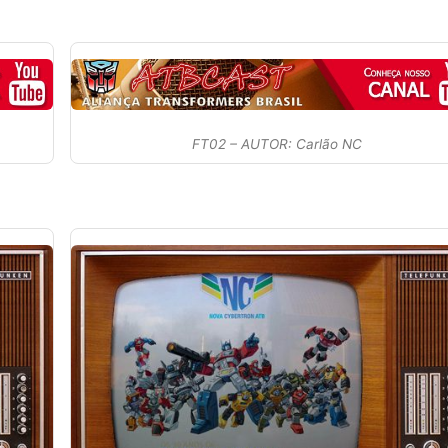
FT02 – AUTOR: Carlão NC