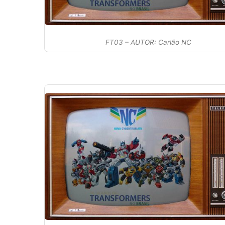
FT03 – AUTOR: Carlão NC