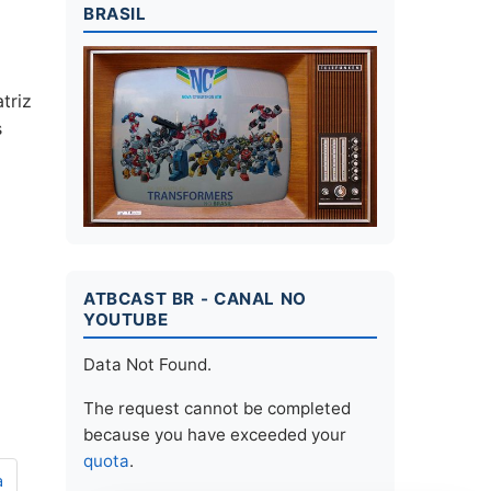
BRASIL
triz
s
ATBCAST BR - CANAL NO
YOUTUBE
Data Not Found.
The request cannot be completed
because you have exceeded your
quota
.
a