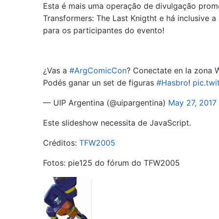
Esta é mais uma operação de divulgação promov
Transformers: The Last Knigtht e há inclusive 
para os participantes do evento!
¿Vas a
#ArgComicCon
? Conectate en la zona 
Podés ganar un set de figuras
#Hasbro
!
pic.tw
— UIP Argentina (@uipargentina)
May 27, 2017
Este slideshow necessita de JavaScript.
Créditos:
TFW2005
Fotos: pie125 do fórum do TFW2005