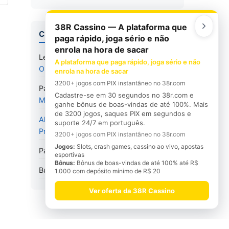
38R Cassino — A plataforma que
COMENTÁRIOS
paga rápido, joga sério e não
enrola na hora de sacar
Leonardo
em
Concurso Cultural 2018 –
A plataforma que paga rápido, joga sério e não
Os Vencedores
enrola na hora de sacar
3200+ jogos com PIX instantâneo no 38r.com
Paulo Aquino
em
Feliz Aniversário
Cadastre-se em 30 segundos no 38r.com e
Marcelo Matere
ganhe bônus de boas-vindas de até 100%. Mais
de 3200 jogos, saques PIX em segundos e
Alexandre Rodrigues
em
Abrin 2018 –
suporte 24/7 em português.
Primeiras imagens e informações
3200+ jogos com PIX instantâneo no 38r.com
Jogos:
Slots, crash games, cassino ao vivo, apostas
Paulo Aquino
em
Mural da NC #9
esportivas
Bônus:
Bônus de boas-vindas de até 100% até R$
Busão
em
Mural da NC #9
1.000 com depósito mínimo de R$ 20
Ver oferta da 38R Cassino