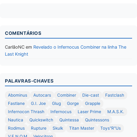
COMENTÁRIOS
CarlãoNC
em
Revelado o Infernocus Combiner na linha The
Last Knight
PALAVRAS-CHAVES
Abominus
Autocars
Combiner
Die-cast
Fastclash
Fastlane
G.I. Joe
Glug
Gorge
Grapple
Infernocon Thrash
Infernocus
Laser Prime
M.A.S.K.
Nautica
Quickswitch
Quintessa
Quintessons
Rodimus
Rupture
Skulk
Titan Master
Toys"R"Us
V.E.N.O.M
Velocitron