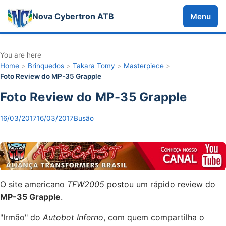
Nova Cybertron ATB
Menu
You are here
Home
>
Brinquedos
>
Takara Tomy
>
Masterpiece
>
Foto Review do MP-35 Grapple
Foto Review do MP-35 Grapple
16/03/2017
16/03/2017
Busão
O site americano
TFW2005
postou um rápido review do
MP-35 Grapple
.
"Irmão" do
Autobot Inferno
, com quem compartilha o