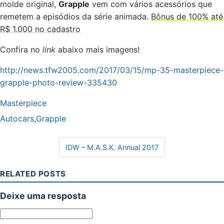
molde original,
Grapple
vem com vários acessórios que
remetem a episódios da série animada.
Bônus de 100% até
R$ 1.000 no cadastro
Confira no
link
abaixo mais imagens!
http://news.tfw2005.com/2017/03/15/mp-35-masterpiece-
grapple-photo-review-335430
Masterpiece
Autocars
,
Grapple
Navegação de Post
IDW – M.A.S.K. Annual 2017
RELATED POSTS
Deixe uma resposta