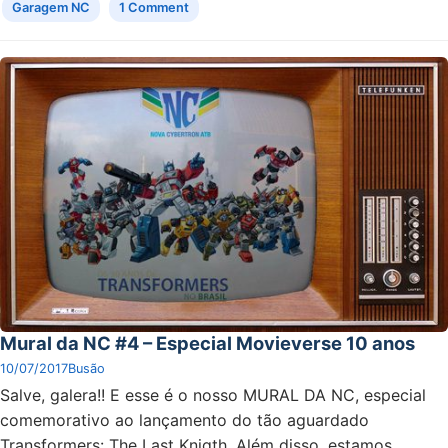
Garagem NC
1 Comment
Mural da NC #4 – Especial Movieverse 10 anos
10/07/2017
Busão
Salve, galera!! E esse é o nosso MURAL DA NC, especial
comemorativo ao lançamento do tão aguardado
Transformers: The Last Knigth. Além disso, estamos