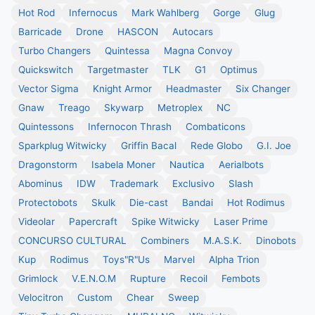
Hot Rod
Infernocus
Mark Wahlberg
Gorge
Glug
Barricade
Drone
HASCON
Autocars
Turbo Changers
Quintessa
Magna Convoy
Quickswitch
Targetmaster
TLK
G1
Optimus
Vector Sigma
Knight Armor
Headmaster
Six Changer
Gnaw
Treago
Skywarp
Metroplex
NC
Quintessons
Infernocon Thrash
Combaticons
Sparkplug Witwicky
Griffin Bacal
Rede Globo
G.I. Joe
Dragonstorm
Isabela Moner
Nautica
Aerialbots
Abominus
IDW
Trademark
Exclusivo
Slash
Protectobots
Skulk
Die-cast
Bandai
Hot Rodimus
Videolar
Papercraft
Spike Witwicky
Laser Prime
CONCURSO CULTURAL
Combiners
M.A.S.K.
Dinobots
Kup
Rodimus
Toys"R"Us
Marvel
Alpha Trion
Grimlock
V.E.N.O.M
Rupture
Recoil
Fembots
Velocitron
Custom
Chear
Sweep