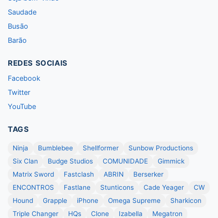
Saudade
Busão
Barão
REDES SOCIAIS
Facebook
Twitter
YouTube
TAGS
Ninja
Bumblebee
Shellformer
Sunbow Productions
Six Clan
Budge Studios
COMUNIDADE
Gimmick
Matrix Sword
Fastclash
ABRIN
Berserker
ENCONTROS
Fastlane
Stunticons
Cade Yeager
CW
Hound
Grapple
iPhone
Omega Supreme
Sharkicon
Triple Changer
HQs
Clone
Izabella
Megatron