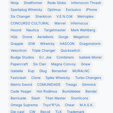
Ninja
Shellformer
Rede Globo
Infernocon Thrash
Sparkplug Witwicky
Optimus
Exclusivo
iPhone
Six Changer
Sharkicon
V.E.N.O.M
Metroplex
CONCURSO CULTURAL
Marvel
Infernocus
Hound
Nautica
Targetmaster
Mark Wahlberg
HQs
Drone
Aerialbots
Gorge
Megatron
Grapple
IDW
Witwicky
HASCON
Dragonstorm
Velocitron
Triple Changer
Quickswitch
Budge Studios
G.I. Joe
Combiners
Isabela Moner
Papercraft
Six Clan
Magna Convoy
Gnaw
Izabella
Kup
Glug
Berserker
MURALNC
Fastclash
Clone
Spike Witwicky
Turbo Changers
Matrix Sword
COMUNIDADE
Treago
Gimmick
Cade Yeager
Hot Rodimus
Bumblebee
Bandai
Barricade
Slash
Titan Master
Stunticons
Omega Supreme
Toys"R"Us
Chear
M.A.S.K.
Die-cast
CW
Recoil
TLK
Trademark