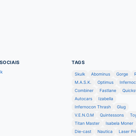
SOCIAIS
TAGS
ok
Skulk
Abominus
Gorge
M.A.S.K.
Optimus
Inferno
Combiner
Fastlane
Quicks
Autocars
Izabella
Infernocon Thrash
Glug
V.E.N.O.M
Quintessons
To
Titan Master
Isabela Moner
Die-cast
Nautica
Laser Pr