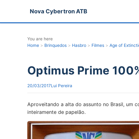
Nova Cybertron ATB
You are here
Home
>
Brinquedos
>
Hasbro
>
Filmes
>
Age of Extinct
Optimus Prime 100
20/03/2017
Lui Pereira
Aproveitando a alta do assunto no Brasil, um 
inteiramente de papelão.