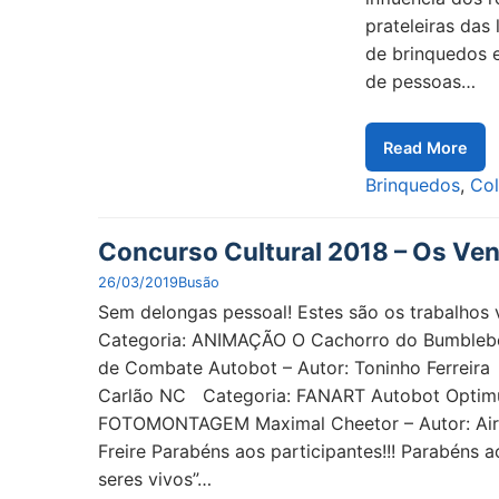
prateleiras das
de brinquedos e
de pessoas…
Read More
Brinquedos
,
Col
Concurso Cultural 2018 – Os Ve
26/03/2019
Busão
Sem delongas pessoal! Estes são os trabalhos
Categoria: ANIMAÇÃO O Cachorro do Bumbleb
de Combate Autobot – Autor: Toninho Ferreir
Carlão NC Categoria: FANART Autobot Optimu
FOTOMONTAGEM Maximal Cheetor – Autor: Airto
Freire Parabéns aos participantes!!! Parabéns
seres vivos”…