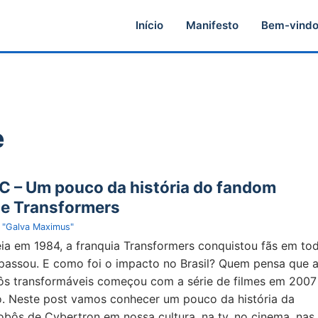
Início
Manifesto
Bem-vind
e
C – Um pouco da história do fandom
 de Transformers
 "Galva Maximus"
ia em 1984, a franquia Transformers conquistou fãs em to
 passou. E como foi o impacto no Brasil? Quem pensa que 
bôs transformáveis começou com a série de filmes em 2007
. Neste post vamos conhecer um pouco da história da
robôs de Cybertron em nossa cultura, na tv, no cinema, nas