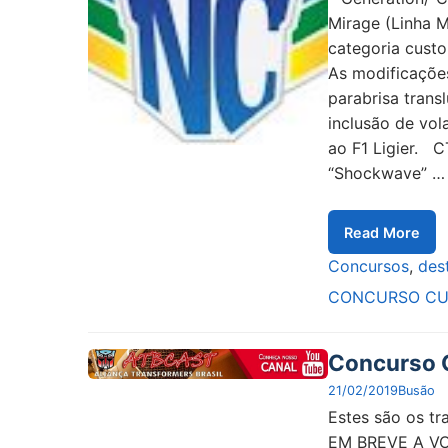
Mirage (Linha M
categoria custo
As modificaçõe
parabrisa trans
inclusão de vol
ao F1 Ligier. 
“Shockwave” …
Read More
Concursos
,
des
CONCURSO CU
Concurso 
21/02/2019
Busão
Estes são os t
EM BREVE A V