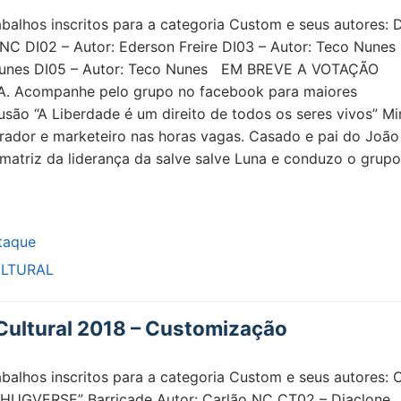
abalhos inscritos para a categoria Custom e seus autores: 
 NC DI02 – Autor: Ederson Freire DI03 – Autor: Teco Nunes
 Nunes DI05 – Autor: Teco Nunes EM BREVE A VOTAÇÃO
. Acompanhe pelo grupo no facebook para maiores
usão “A Liberdade é um direito de todos os seres vivos” Mi
rador e marketeiro nas horas vagas. Casado e pai do João
 matriz da liderança da salve salve Luna e conduzo o grup
taque
LTURAL
ultural 2018 – Customização
abalhos inscritos para a categoria Custom e seus autores: 
CHUGVERSE” Barricade Autor: Carlão NC CT02 – Diaclone