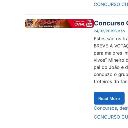
CONCURSO CU
Concurso C
24/02/2019
Busão
Estes são os tr
BREVE A VOTAÇ
para maiores in
vivos” Mineiro 
pai do João e d
conduzo o grup
treteiros do fa
Read More
Concursos
,
des
CONCURSO CU