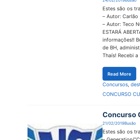
24/02/2019
Busão
Estes são os tr
– Autor: Carlão
– Autor: Teco
ESTARÁ ABERTA
informações!! B
de BH, administ
Thaís! Recebi a
Read More
Concursos
,
des
CONCURSO CU
Concurso C
21/02/2019
Busão
Estes são os tr
– Generation/”