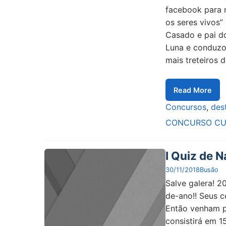
facebook para m
os seres vivos”
Casado e pai do
Luna e conduzo
mais treteiros 
Read More
Concursos
,
des
CONCURSO CU
I Quiz de 
30/11/2018
Busão
Salve galera! 
de-ano!! Seus c
Então venham p
consistirá em 1