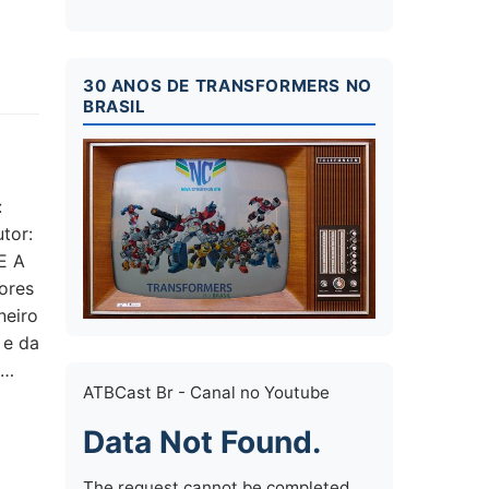
30 ANOS DE TRANSFORMERS NO
BRASIL
:
tor:
E A
ores
neiro
 e da
o…
ATBCast Br - Canal no Youtube
Data Not Found.
The request cannot be completed