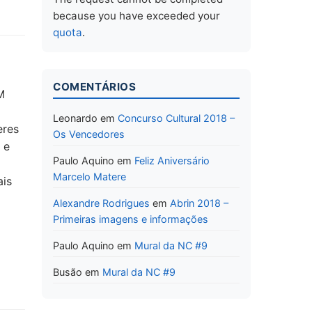
because you have exceeded your
quota
.
COMENTÁRIOS
M
Leonardo
em
Concurso Cultural 2018 –
eres
Os Vencedores
 e
Paulo Aquino
em
Feliz Aniversário
Marcelo Matere
ais
Alexandre Rodrigues
em
Abrin 2018 –
Primeiras imagens e informações
Paulo Aquino
em
Mural da NC #9
Busão
em
Mural da NC #9