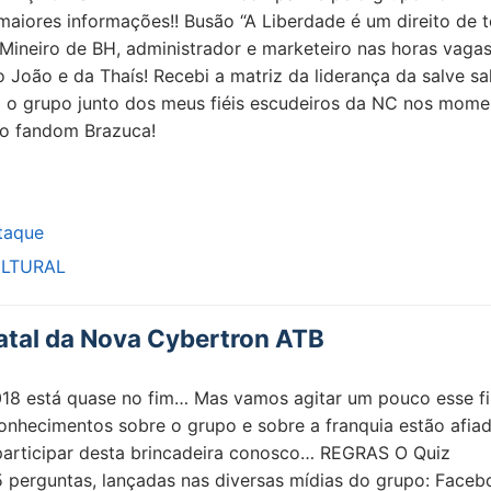
aiores informações!! Busão “A Liberdade é um direito de 
 Mineiro de BH, administrador e marketeiro nas horas vagas
 João e da Thaís! Recebi a matriz da liderança da salve sa
 o grupo junto dos meus fiéis escudeiros da NC nos mome
do fandom Brazuca!
taque
LTURAL
Natal da Nova Cybertron ATB
2018 está quase no fim… Mas vamos agitar um pouco esse f
onhecimentos sobre o grupo e sobre a franquia estão afia
articipar desta brincadeira conosco… REGRAS O Quiz
5 perguntas, lançadas nas diversas mídias do grupo: Faceb