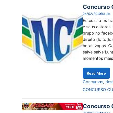
Concurso C
24/02/2019
Busão
Estes são os tr
e seus autore
grupo no faceb
direito de todo
horas vagas. Ca
salve salve Lun
momentos mais 
Read More
Concursos
,
des
CONCURSO CU
Concurso C