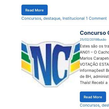
Read More
Concursos
,
destaque
,
Institucional
1 Comment
Concurso C
25/02/2019
Busão
Estes são os tr
AN01 – O Cachor
Marlos Carapet
VOTAÇÃO ESTAR
informações!! B
de BH, administ
Thaís! Recebi a
Read More
Concursos
,
des