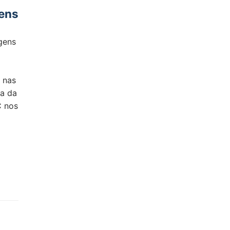
gens
gens
o nas
ça da
C nos