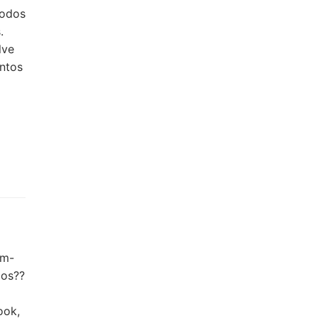
todos
.
lve
ntos
im-
dos??
ook,