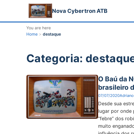
Nova Cybertron ATB
You are here
Home
>
destaque
Categoria: destaqu
O Baú da N
brasileiro
07/07/2020
Adriano
Desde sua estre
lugar por onde
“febre” dos ro
muito enganado
influência dos 