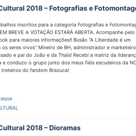
ultural 2018 – Fotografias e Fotomonta
abalhos inscritos para a categoria Fotografias e Fotomonta
s: EM BREVE A VOTAÇÃO ESTARÁ ABERTA. Acompanhe pelo
ook para maiores informações!! Busão “A Liberdade é um
s os seres vivos” Mineiro de BH, administrador e marketeir
sado e pai do João e da Thaís! Recebi a matriz da lideran
a e conduzo o grupo junto dos meus fiéis escudeiros da N
treteiros do fandom Brazuca!
taque
LTURAL
ultural 2018 – Dioramas