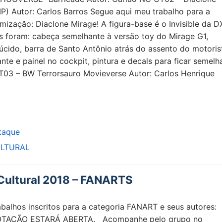
P) Autor: Carlos Barros Segue aqui meu trabalho para a
mização: Diaclone Mirage! A figura-base é o Invisible da D
s foram: cabeça semelhante à versão toy do Mirage G1,
lúcido, barra de Santo Antônio atrás do assento do motoris
ante e painel no cockpit, pintura e decals para ficar semelh
CT03 – BW Terrorsauro Movieverse Autor: Carlos Henrique
taque
LTURAL
Cultural 2018 – FANARTS
rabalhos inscritos para a categoria FANART e seus auto
OTAÇÃO ESTARÁ ABERTA. Acompanhe pelo grupo no