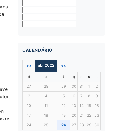
arca
de
CALENDÁRIO
abr 2022
<<
>>
d
s
t
q
q
s
s
27
28
29
30
31
1
2
Nave
utor:
3
4
5
6
7
8
9
10
11
12
13
14
15
16
on
17
18
19
20
21
22
23
os os
24
25
26
27
28
29
30