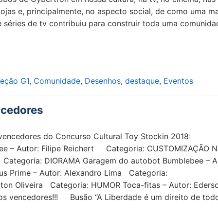
 lojas e, principalmente, no aspecto social, de como uma m
 séries de tv contribuiu para construir toda uma comunida
eção G1
,
Comunidade
,
Desenhos
,
destaque
,
Eventos
ncedores
 vencedores do Concurso Cultural Toy Stockin 2018:
ee – Autor: Filipe Reichert Categoria: CUSTOMIZAÇÃO 
a Categoria: DIORAMA Garagem do autobot Bumblebee – A
s Prime – Autor: Alexandro Lima Categoria:
n Oliveira Categoria: HUMOR Toca-fitas – Autor: Eders
 aos vencedores!!! Busão “A Liberdade é um direito de tod