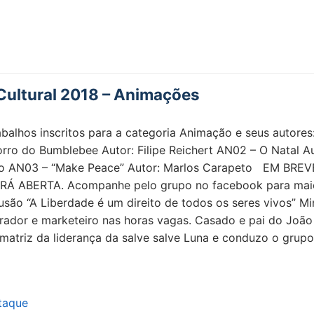
ultural 2018 – Animações
abalhos inscritos para a categoria Animação e seus autores
ro do Bumblebee Autor: Filipe Reichert AN02 – O Natal Au
o AN03 – “Make Peace” Autor: Marlos Carapeto EM BREV
Á ABERTA. Acompanhe pelo grupo no facebook para mai
usão “A Liberdade é um direito de todos os seres vivos” Mi
rador e marketeiro nas horas vagas. Casado e pai do João
 matriz da liderança da salve salve Luna e conduzo o grup
taque