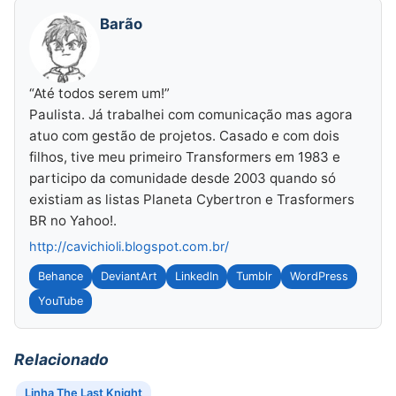
Barão
“Até todos serem um!”
Paulista. Já trabalhei com comunicação mas agora
atuo com gestão de projetos. Casado e com dois
filhos, tive meu primeiro Transformers em 1983 e
participo da comunidade desde 2003 quando só
existiam as listas Planeta Cybertron e Trasformers
BR no Yahoo!.
http://cavichioli.blogspot.com.br/
Behance
DeviantArt
LinkedIn
Tumblr
WordPress
YouTube
Relacionado
Linha The Last Knight